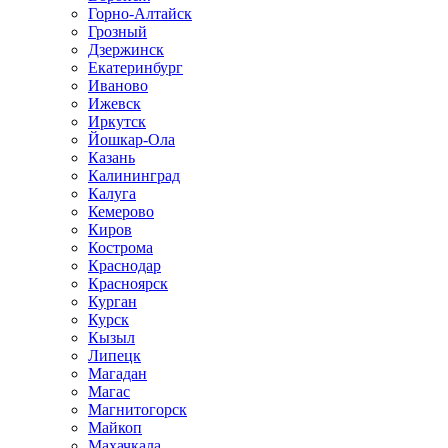
Горно-Алтайск
Грозный
Дзержинск
Екатеринбург
Иваново
Ижевск
Иркутск
Йошкар-Ола
Казань
Калининград
Калуга
Кемерово
Киров
Кострома
Краснодар
Красноярск
Курган
Курск
Кызыл
Липецк
Магадан
Магас
Магнитогорск
Майкоп
Махачкала