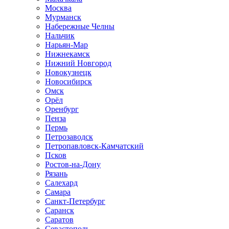
Москва
Мурманск
Набережные Челны
Нальчик
Нарьян-Мар
Нижнекамск
Нижний Новгород
Новокузнецк
Новосибирск
Омск
Орёл
Оренбург
Пенза
Пермь
Петрозаводск
Петропавловск-Камчатский
Псков
Ростов-на-Дону
Рязань
Салехард
Самара
Санкт-Петербург
Саранск
Саратов
Севастополь