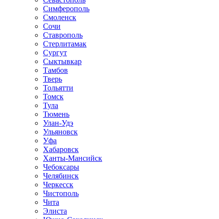
Симферополь
Смоленск
Сочи
Ставрополь
Стерлитамак
Сургут
Сыктывкар
Тамбов
Тверь
Тольятти
Томск
Тула
Тюмень
Улан-Удэ
Ульяновск
Уфа
Хабаровск
Ханты-Мансийск
Чебоксары
Челябинск
Черкесск
Чистополь
Чита
Элиста