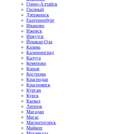
Горно-Алтайск
Грозный
Дзержинск
Екатеринбург
Иваново
Ижевск
Иркутск
Йошкар-Ола
Казань
Калининград
Калуга
Кемерово
Киров
Кострома
Краснодар
Красноярск
Курган
Курск
Кызыл
Липецк
Магадан
Магас
Магнитогорск
Майкоп
Махачкала