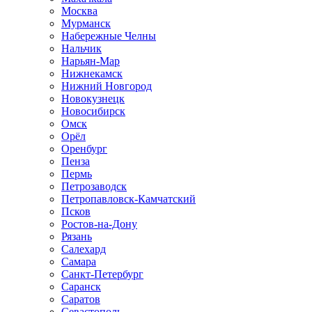
Москва
Мурманск
Набережные Челны
Нальчик
Нарьян-Мар
Нижнекамск
Нижний Новгород
Новокузнецк
Новосибирск
Омск
Орёл
Оренбург
Пенза
Пермь
Петрозаводск
Петропавловск-Камчатский
Псков
Ростов-на-Дону
Рязань
Салехард
Самара
Санкт-Петербург
Саранск
Саратов
Севастополь