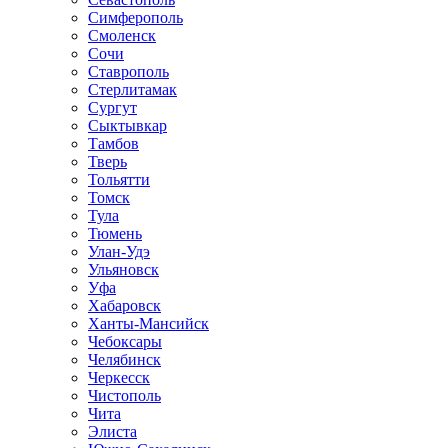
Симферополь
Смоленск
Сочи
Ставрополь
Стерлитамак
Сургут
Сыктывкар
Тамбов
Тверь
Тольятти
Томск
Тула
Тюмень
Улан-Удэ
Ульяновск
Уфа
Хабаровск
Ханты-Мансийск
Чебоксары
Челябинск
Черкесск
Чистополь
Чита
Элиста