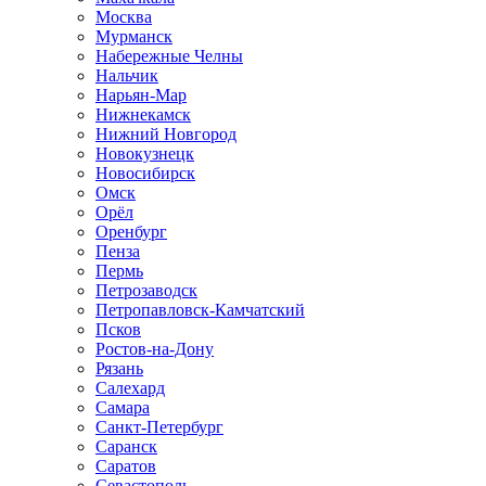
Москва
Мурманск
Набережные Челны
Нальчик
Нарьян-Мар
Нижнекамск
Нижний Новгород
Новокузнецк
Новосибирск
Омск
Орёл
Оренбург
Пенза
Пермь
Петрозаводск
Петропавловск-Камчатский
Псков
Ростов-на-Дону
Рязань
Салехард
Самара
Санкт-Петербург
Саранск
Саратов
Севастополь