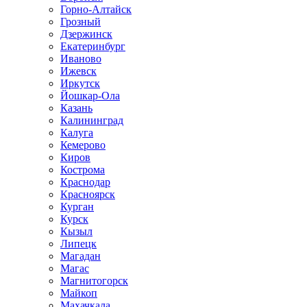
Горно-Алтайск
Грозный
Дзержинск
Екатеринбург
Иваново
Ижевск
Иркутск
Йошкар-Ола
Казань
Калининград
Калуга
Кемерово
Киров
Кострома
Краснодар
Красноярск
Курган
Курск
Кызыл
Липецк
Магадан
Магас
Магнитогорск
Майкоп
Махачкала