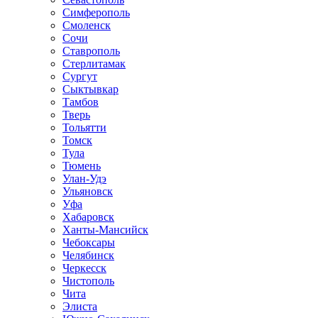
Симферополь
Смоленск
Сочи
Ставрополь
Стерлитамак
Сургут
Сыктывкар
Тамбов
Тверь
Тольятти
Томск
Тула
Тюмень
Улан-Удэ
Ульяновск
Уфа
Хабаровск
Ханты-Мансийск
Чебоксары
Челябинск
Черкесск
Чистополь
Чита
Элиста