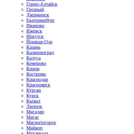
Горно-Алтайск
Грозный
Дзержинск
Екатеринбург
Иваново
Ижевск
Иркутск
Йошкар-Ола
Казань
Калининград
Калуга
Кемерово
Киров
Кострома
Краснодар
Красноярск
Курган
Курск
Кызыл
Липецк
Магадан
Магас
Магнитогорск
Майкоп
Махачкала