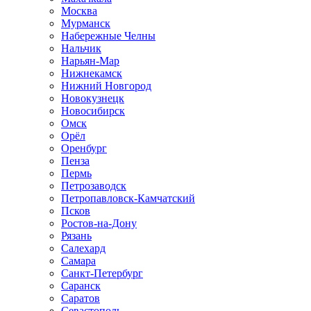
Москва
Мурманск
Набережные Челны
Нальчик
Нарьян-Мар
Нижнекамск
Нижний Новгород
Новокузнецк
Новосибирск
Омск
Орёл
Оренбург
Пенза
Пермь
Петрозаводск
Петропавловск-Камчатский
Псков
Ростов-на-Дону
Рязань
Салехард
Самара
Санкт-Петербург
Саранск
Саратов
Севастополь