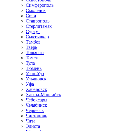
Симферополь
Смоленск
Сочи
Ставрополь
Стерлитамак
Сургут
Сыктывкар
Тамбов
Тверь
Тольятти
Томск
Тула
Тюмень
Улан-Удэ
Ульяновск
Уфа
Хабаровск
Ханты-Мансийск
Чебоксары
Челябинск
Черкесск
Чистополь
Чита
Элиста