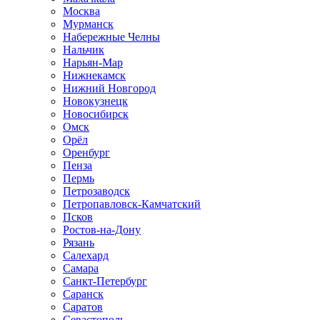
Москва
Мурманск
Набережные Челны
Нальчик
Нарьян-Мар
Нижнекамск
Нижний Новгород
Новокузнецк
Новосибирск
Омск
Орёл
Оренбург
Пенза
Пермь
Петрозаводск
Петропавловск-Камчатский
Псков
Ростов-на-Дону
Рязань
Салехард
Самара
Санкт-Петербург
Саранск
Саратов
Севастополь