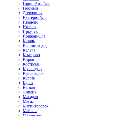
Горно-Алтайск
Грозный
Дзержинск
Екатеринбург
Иваново
Ижевск
Иркутск
Йошкар-Ола
Казань
Калининград
Калуга
Кемерово
Киров
Кострома
Краснодар
Красноярск
Курган
Курск
Кызыл
Липецк
Магадан
Магас
Магнитогорск
Майкоп
Махачкала