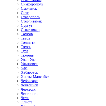
Симферополь
Смоленск
Сочи
Ставрополь
Стерлитамак
Сургут
Сыктывкар
Тамбов
Тверь
Тольятти
Томск
Тула
Тюмень
Улан-Удэ
Ульяновск
Уфа
Хабаровск
Ханты-Мансийск
Чебоксары
Челябинск
Черкесск
Чистополь
Чита
Элиста