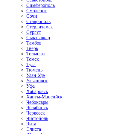
Симферополь
Смоленск
Сочи
Ставрополь
Стерлитамак
Сургут
Сыктывкар
Тамбов
Тверь
Тольятти
Томск
Тула
Тюмень
Улан-Удэ
Ульяновск
Уфа
Хабаровск
Ханты-Мансийск
Чебоксары
Челябинск
Черкесск
Чистополь
Чита
Элиста