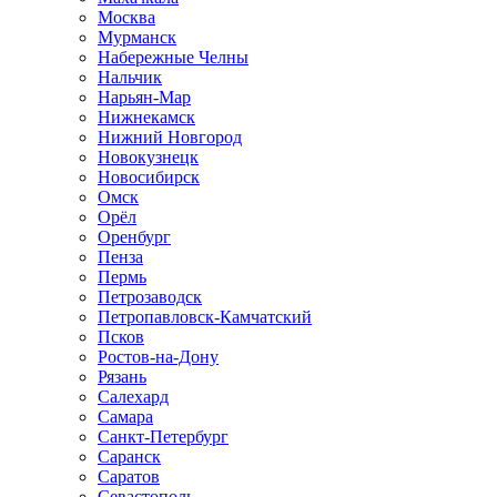
Москва
Мурманск
Набережные Челны
Нальчик
Нарьян-Мар
Нижнекамск
Нижний Новгород
Новокузнецк
Новосибирск
Омск
Орёл
Оренбург
Пенза
Пермь
Петрозаводск
Петропавловск-Камчатский
Псков
Ростов-на-Дону
Рязань
Салехард
Самара
Санкт-Петербург
Саранск
Саратов
Севастополь