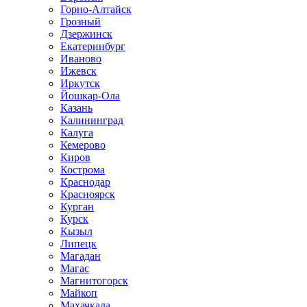
Горно-Алтайск
Грозный
Дзержинск
Екатеринбург
Иваново
Ижевск
Иркутск
Йошкар-Ола
Казань
Калининград
Калуга
Кемерово
Киров
Кострома
Краснодар
Красноярск
Курган
Курск
Кызыл
Липецк
Магадан
Магас
Магнитогорск
Майкоп
Махачкала