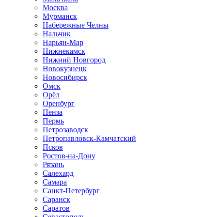
Москва
Мурманск
Набережные Челны
Нальчик
Нарьян-Мар
Нижнекамск
Нижний Новгород
Новокузнецк
Новосибирск
Омск
Орёл
Оренбург
Пенза
Пермь
Петрозаводск
Петропавловск-Камчатский
Псков
Ростов-на-Дону
Рязань
Салехард
Самара
Санкт-Петербург
Саранск
Саратов
Севастополь