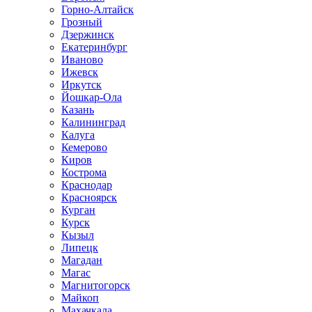
Горно-Алтайск
Грозный
Дзержинск
Екатеринбург
Иваново
Ижевск
Иркутск
Йошкар-Ола
Казань
Калининград
Калуга
Кемерово
Киров
Кострома
Краснодар
Красноярск
Курган
Курск
Кызыл
Липецк
Магадан
Магас
Магнитогорск
Майкоп
Махачкала