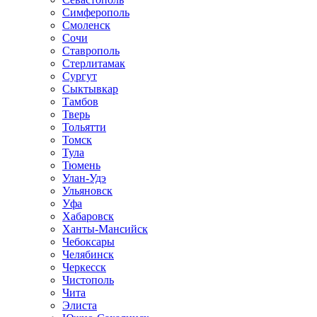
Симферополь
Смоленск
Сочи
Ставрополь
Стерлитамак
Сургут
Сыктывкар
Тамбов
Тверь
Тольятти
Томск
Тула
Тюмень
Улан-Удэ
Ульяновск
Уфа
Хабаровск
Ханты-Мансийск
Чебоксары
Челябинск
Черкесск
Чистополь
Чита
Элиста