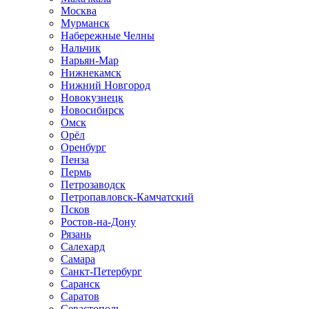
Москва
Мурманск
Набережные Челны
Нальчик
Нарьян-Мар
Нижнекамск
Нижний Новгород
Новокузнецк
Новосибирск
Омск
Орёл
Оренбург
Пенза
Пермь
Петрозаводск
Петропавловск-Камчатский
Псков
Ростов-на-Дону
Рязань
Салехард
Самара
Санкт-Петербург
Саранск
Саратов
Севастополь