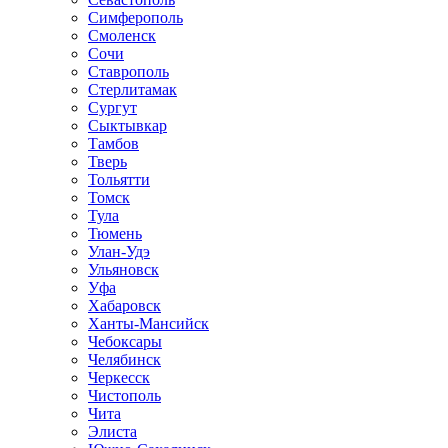
Симферополь
Смоленск
Сочи
Ставрополь
Стерлитамак
Сургут
Сыктывкар
Тамбов
Тверь
Тольятти
Томск
Тула
Тюмень
Улан-Удэ
Ульяновск
Уфа
Хабаровск
Ханты-Мансийск
Чебоксары
Челябинск
Черкесск
Чистополь
Чита
Элиста