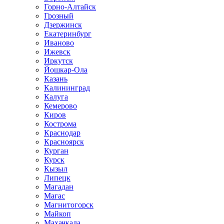
Горно-Алтайск
Грозный
Дзержинск
Екатеринбург
Иваново
Ижевск
Иркутск
Йошкар-Ола
Казань
Калининград
Калуга
Кемерово
Киров
Кострома
Краснодар
Красноярск
Курган
Курск
Кызыл
Липецк
Магадан
Магас
Магнитогорск
Майкоп
Махачкала