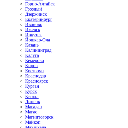
Горно-Алтайск
Грозный
Дзержинск
Екатеринбург
Иваново
Ижевск
Иркутск
Йошкар-Ола
Казань
Калининград
Калуга
Кемерово
Киров
Кострома
Краснодар
Красноярск
Курган
Курск
Кызыл
Липецк
Магадан
Магас
Магнитогорск
Майкоп
Махачкала