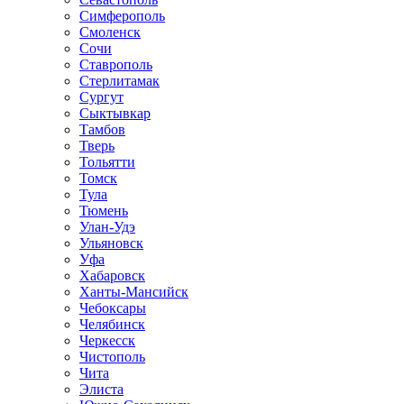
Симферополь
Смоленск
Сочи
Ставрополь
Стерлитамак
Сургут
Сыктывкар
Тамбов
Тверь
Тольятти
Томск
Тула
Тюмень
Улан-Удэ
Ульяновск
Уфа
Хабаровск
Ханты-Мансийск
Чебоксары
Челябинск
Черкесск
Чистополь
Чита
Элиста