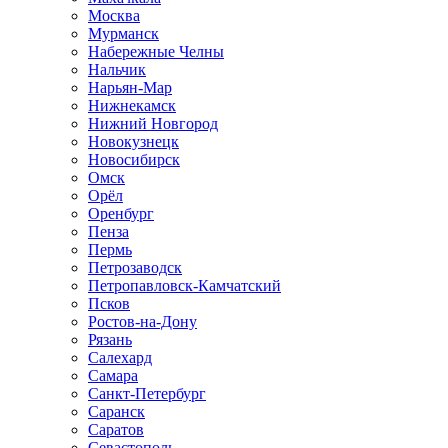
Москва
Мурманск
Набережные Челны
Нальчик
Нарьян-Мар
Нижнекамск
Нижний Новгород
Новокузнецк
Новосибирск
Омск
Орёл
Оренбург
Пенза
Пермь
Петрозаводск
Петропавловск-Камчатский
Псков
Ростов-на-Дону
Рязань
Салехард
Самара
Санкт-Петербург
Саранск
Саратов
Севастополь