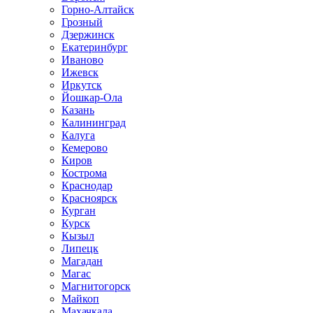
Горно-Алтайск
Грозный
Дзержинск
Екатеринбург
Иваново
Ижевск
Иркутск
Йошкар-Ола
Казань
Калининград
Калуга
Кемерово
Киров
Кострома
Краснодар
Красноярск
Курган
Курск
Кызыл
Липецк
Магадан
Магас
Магнитогорск
Майкоп
Махачкала