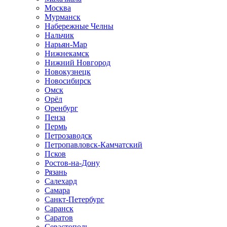
Москва
Мурманск
Набережные Челны
Нальчик
Нарьян-Мар
Нижнекамск
Нижний Новгород
Новокузнецк
Новосибирск
Омск
Орёл
Оренбург
Пенза
Пермь
Петрозаводск
Петропавловск-Камчатский
Псков
Ростов-на-Дону
Рязань
Салехард
Самара
Санкт-Петербург
Саранск
Саратов
Севастополь