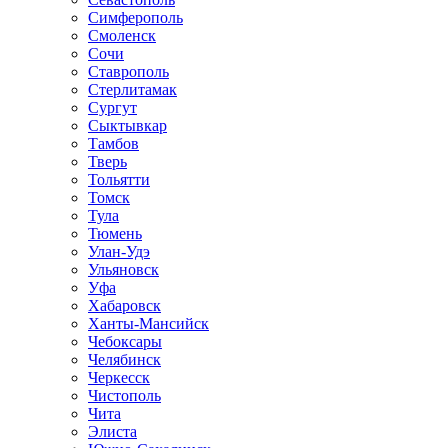
Симферополь
Смоленск
Сочи
Ставрополь
Стерлитамак
Сургут
Сыктывкар
Тамбов
Тверь
Тольятти
Томск
Тула
Тюмень
Улан-Удэ
Ульяновск
Уфа
Хабаровск
Ханты-Мансийск
Чебоксары
Челябинск
Черкесск
Чистополь
Чита
Элиста