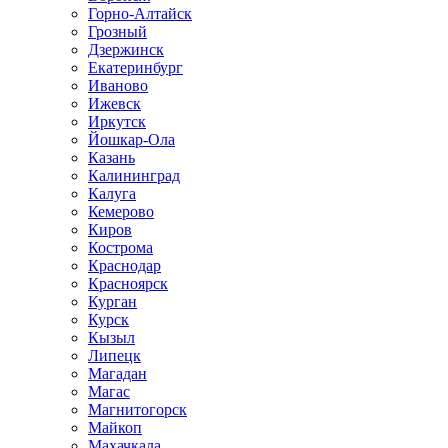
Горно-Алтайск
Грозный
Дзержинск
Екатеринбург
Иваново
Ижевск
Иркутск
Йошкар-Ола
Казань
Калининград
Калуга
Кемерово
Киров
Кострома
Краснодар
Красноярск
Курган
Курск
Кызыл
Липецк
Магадан
Магас
Магнитогорск
Майкоп
Махачкала