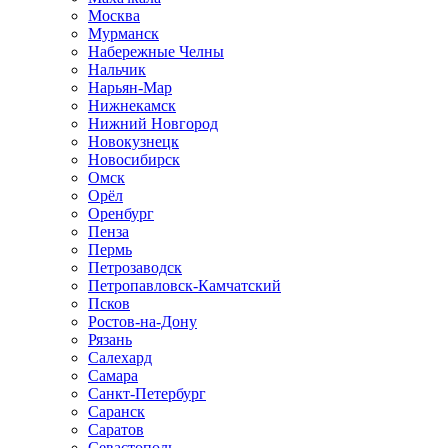
Москва
Мурманск
Набережные Челны
Нальчик
Нарьян-Мар
Нижнекамск
Нижний Новгород
Новокузнецк
Новосибирск
Омск
Орёл
Оренбург
Пенза
Пермь
Петрозаводск
Петропавловск-Камчатский
Псков
Ростов-на-Дону
Рязань
Салехард
Самара
Санкт-Петербург
Саранск
Саратов
Севастополь