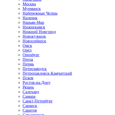
Москва
Мурманск
Набережные Челны
Нальчик
Нарьян-Мар
Нижнекамск
Нижний Новгород
Новокузнецк
Новосибирск
Омск
Орёл
Оренбург
Пенза
Пермь
Петрозаводск
Петропавловск-Камчатский
Псков
Ростов-на-Дону
Рязань
Салехард
Самара
Санкт-Петербург
Саранск
Саратов
Севастополь