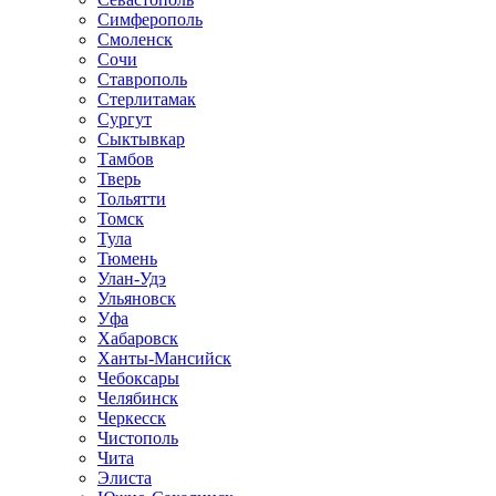
Симферополь
Смоленск
Сочи
Ставрополь
Стерлитамак
Сургут
Сыктывкар
Тамбов
Тверь
Тольятти
Томск
Тула
Тюмень
Улан-Удэ
Ульяновск
Уфа
Хабаровск
Ханты-Мансийск
Чебоксары
Челябинск
Черкесск
Чистополь
Чита
Элиста