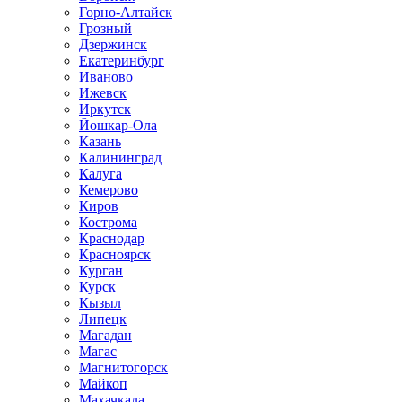
Горно-Алтайск
Грозный
Дзержинск
Екатеринбург
Иваново
Ижевск
Иркутск
Йошкар-Ола
Казань
Калининград
Калуга
Кемерово
Киров
Кострома
Краснодар
Красноярск
Курган
Курск
Кызыл
Липецк
Магадан
Магас
Магнитогорск
Майкоп
Махачкала