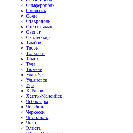
Симферополь
Смоленск
Сочи
Ставрополь
Стерлитамак
Сургут
Сыктывкар
Тамбов
Тверь
Тольятти
Томск
Тула
Тюмень
Улан-Удэ
Ульяновск
Уфа
Хабаровск
Ханты-Мансийск
Чебоксары
Челябинск
Черкесск
Чистополь
Чита
Элиста