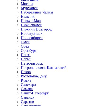
Москва
Мурманск
Набережные Челны
Нальчик
Нарьян-Мар
Нижнекамск
Нижний Новгород
Новокузнецк
Новосибирск
Омск
Орёл
Оренбург
Пенза
Пермь
Петрозаводск
Петропавловск-Камчатский
Псков
Ростов-на-Дону
Рязань
Салехард
Самара
Санкт-Петербург
Саранск
Саратов
Севастополь