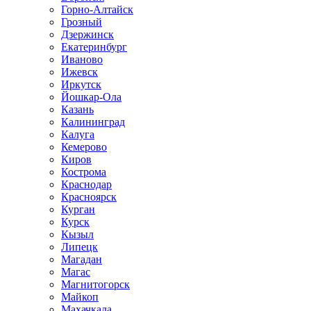
Горно-Алтайск
Грозный
Дзержинск
Екатеринбург
Иваново
Ижевск
Иркутск
Йошкар-Ола
Казань
Калининград
Калуга
Кемерово
Киров
Кострома
Краснодар
Красноярск
Курган
Курск
Кызыл
Липецк
Магадан
Магас
Магнитогорск
Майкоп
Махачкала