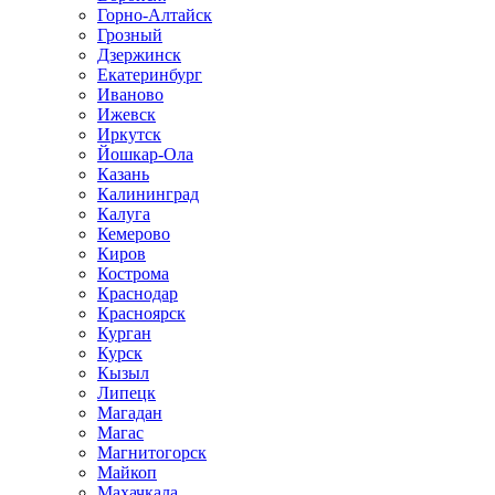
Горно-Алтайск
Грозный
Дзержинск
Екатеринбург
Иваново
Ижевск
Иркутск
Йошкар-Ола
Казань
Калининград
Калуга
Кемерово
Киров
Кострома
Краснодар
Красноярск
Курган
Курск
Кызыл
Липецк
Магадан
Магас
Магнитогорск
Майкоп
Махачкала