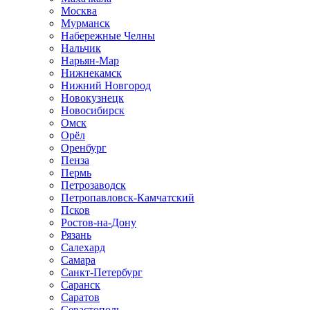
Москва
Мурманск
Набережные Челны
Нальчик
Нарьян-Мар
Нижнекамск
Нижний Новгород
Новокузнецк
Новосибирск
Омск
Орёл
Оренбург
Пенза
Пермь
Петрозаводск
Петропавловск-Камчатский
Псков
Ростов-на-Дону
Рязань
Салехард
Самара
Санкт-Петербург
Саранск
Саратов
Севастополь