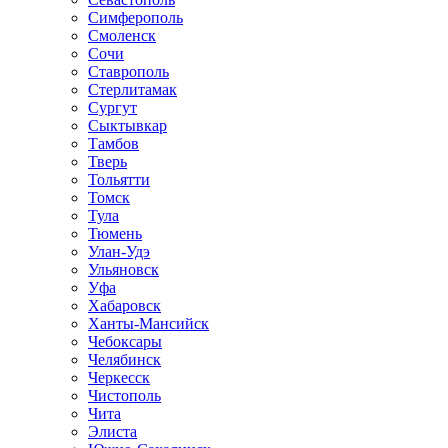
Симферополь
Смоленск
Сочи
Ставрополь
Стерлитамак
Сургут
Сыктывкар
Тамбов
Тверь
Тольятти
Томск
Тула
Тюмень
Улан-Удэ
Ульяновск
Уфа
Хабаровск
Ханты-Мансийск
Чебоксары
Челябинск
Черкесск
Чистополь
Чита
Элиста